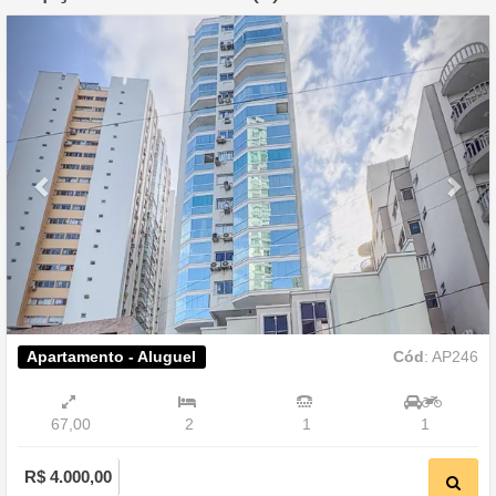
Previous
Nex
Apartamento - Aluguel
Cód
: AP246
67,00
2
1
1
R$ 4.000,00