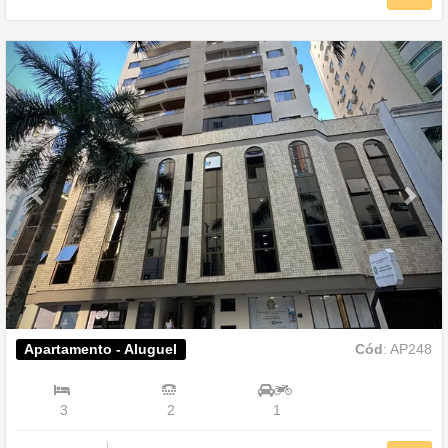
Previous
Nex
Apartamento - Aluguel
Cód
: AP248
3
2
1