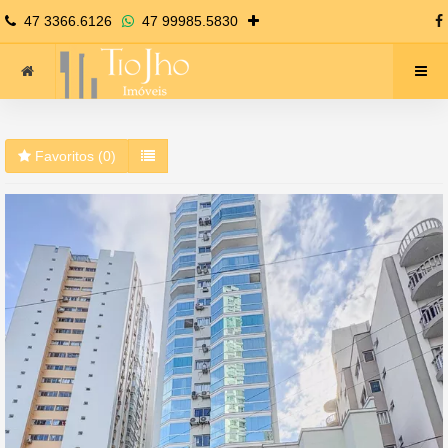
47 3366.6126
47 99985.5830
Favoritos (
0
)