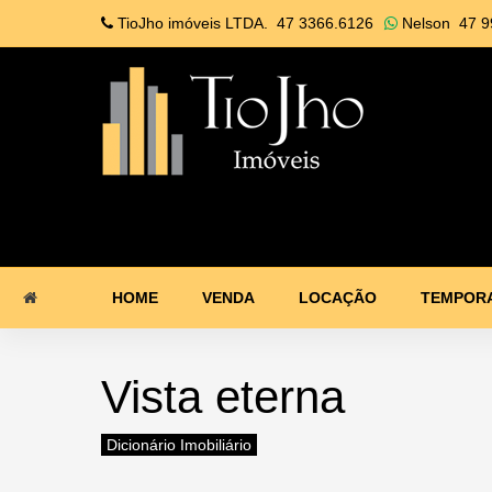
TioJho imóveis LTDA.
47 3366.6126
Nelson
47 9
HOME
VENDA
LOCAÇÃO
TEMPOR
Vista eterna
Dicionário Imobiliário