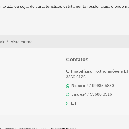
o Z1, ou seja, de características estritamente residenciais, e onde nã
ário
Vista eterna
Contatos
Imobilíaria TioJho imóveis L
3366.6126
Nelson
47 99985.5830
Juarez
47 99688 3916