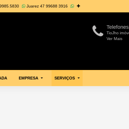
9985.5830
Juarez
47 99688 3916
Telefones
TioJho imóv
Ver Mais
ADA
EMPRESA
SERVIÇOS