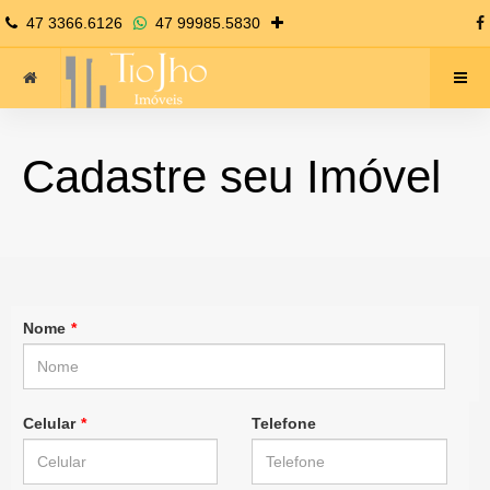
47 3366.6126
47 99985.5830
Cadastre seu Imóvel
Nome
*
Celular
*
Telefone