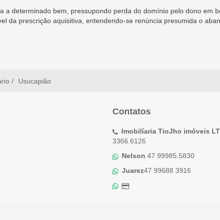
a a determinado bem, pressupondo perda do domínio pelo dono em ben
ível da prescrição aquisitiva, entendendo-se renúncia presumida o aba
ário
Usucapião
Contatos
Imobilíaria TioJho imóveis L
3366.6126
Nelson
47 99985.5830
Juarez
47 99688 3916