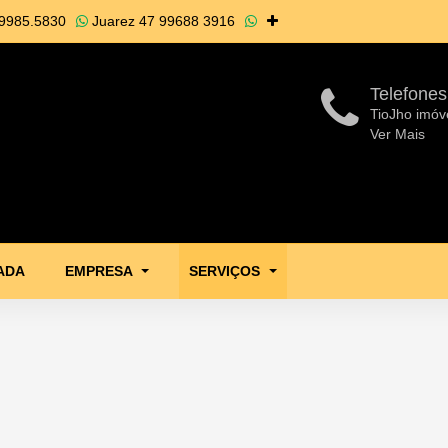
9985.5830
Juarez
47 99688 3916
Telefones
TioJho imóv
Ver Mais
ADA
EMPRESA
SERVIÇOS