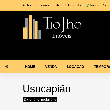
TioJho imóveis LTDA.
47 3366.6126
Nelson
47 9
HOME
VENDA
LOCAÇÃO
TEMPOR
Usucapião
Dicionário Imobiliário