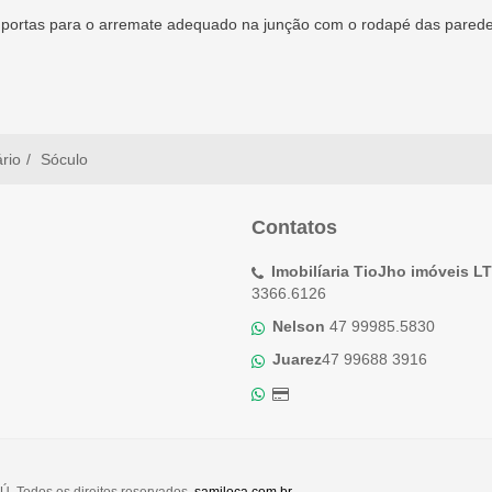
s de portas para o arremate adequado na junção com o rodapé das par
ário
Sóculo
Contatos
Imobilíaria TioJho imóveis L
3366.6126
Nelson
47 99985.5830
Juarez
47 99688 3916