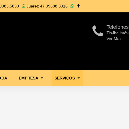
9985.5830
Juarez
47 99688 3916
Telefones
TioJho imóv
Ver Mais
ADA
EMPRESA
SERVIÇOS