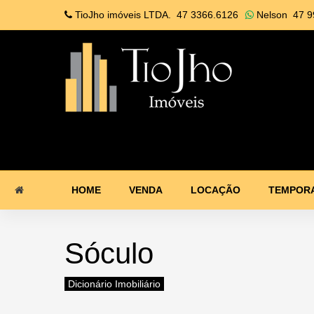
TioJho imóveis LTDA.
47 3366.6126
Nelson
47 9
HOME
VENDA
LOCAÇÃO
TEMPOR
Sóculo
Dicionário Imobiliário