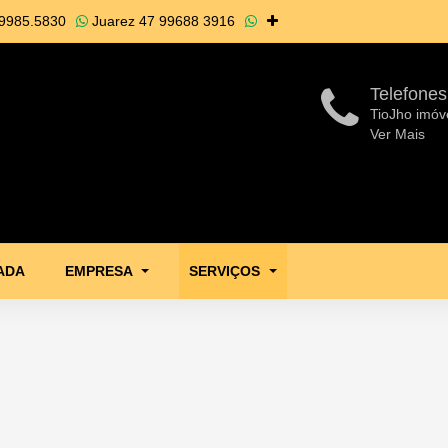
9985.5830
Juarez
47 99688 3916
Telefones
TioJho imóv
Ver Mais
ADA
EMPRESA
SERVIÇOS