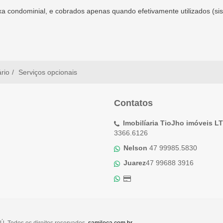
xa condominial, e cobrados apenas quando efetivamente utilizados (si
ário
Serviços opcionais
Contatos
Imobilíaria TioJho imóveis L
3366.6126
Nelson
47 99985.5830
Juarez
47 99688 3916