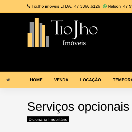
TioJho imóveis LTDA.
47 3366.6126
Nelson
47 9
HOME
VENDA
LOCAÇÃO
TEMPOR
Serviços opcionais
Dicionário Imobiliário