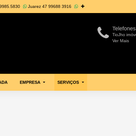
9985.5830
Juarez
47 99688 3916
Telefones
TioJho imóv
Ver Mais
ADA
EMPRESA
SERVIÇOS