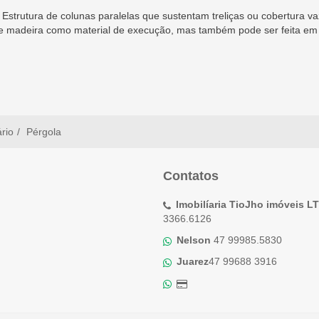
. Estrutura de colunas paralelas que sustentam treliças ou cobertura v
se madeira como material de execução, mas também pode ser feita em e
ário
Pérgola
Contatos
Imobilíaria TioJho imóveis L
3366.6126
Nelson
47 99985.5830
Juarez
47 99688 3916