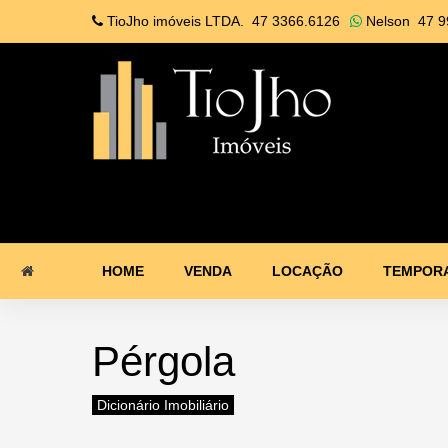
TioJho imóveis LTDA.
47 3366.6126
Nelson
47 9
HOME
VENDA
LOCAÇÃO
TEMPOR
Pérgola
Dicionário Imobiliário