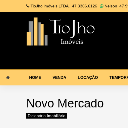
TioJho imóveis LTDA.
47 3366.6126
Nelson
47 9
HOME
VENDA
LOCAÇÃO
TEMPOR
Novo Mercado
Dicionário Imobiliário