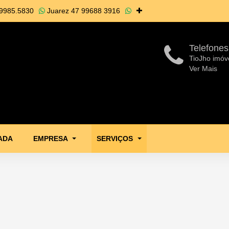
9985.5830
Juarez
47 99688 3916
Telefones
TioJho imóv
Ver Mais
ADA
EMPRESA
SERVIÇOS