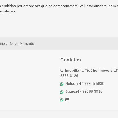
 emitidas por empresas que se comprometem, voluntariamente, com a
egislação.
ário
Novo Mercado
Contatos
Imobilíaria TioJho imóveis L
3366.6126
Nelson
47 99985.5830
Juarez
47 99688 3916