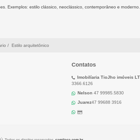
ções. Exemplos: estilo clássico, neoclássico, contemporâneo e moderno.
ário
Estilo arquitetônico
Contatos
Imobilíaria TioJho imóveis L
3366.6126
Nelson
47 99985.5830
Juarez
47 99688 3916