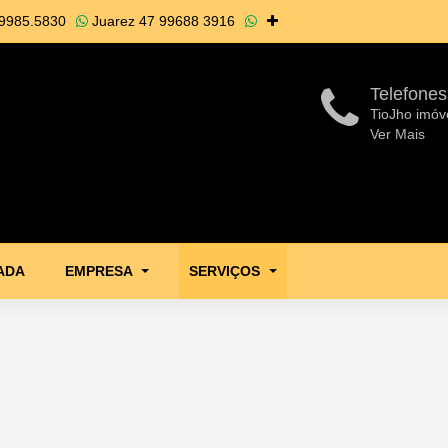
9985.5830
Juarez
47 99688 3916
Telefones
TioJho imóv
Ver Mais
ADA
EMPRESA
SERVIÇOS