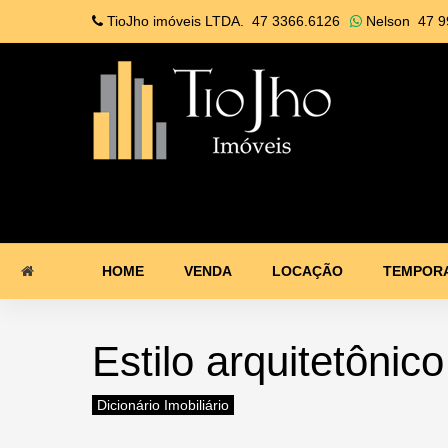
TioJho imóveis LTDA.
47 3366.6126
Nelson
47 9
HOME
VENDA
LOCAÇÃO
TEMPOR
Estilo arquitetônico
Dicionário Imobiliário