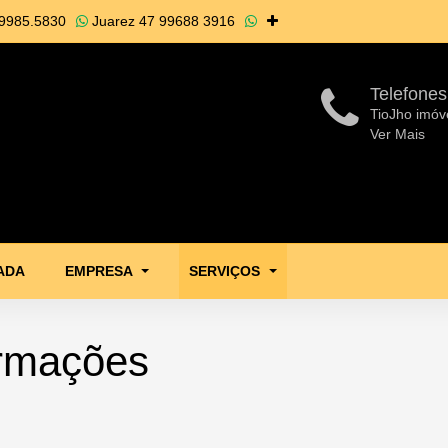
9985.5830
Juarez
47 99688 3916
Telefones
TioJho imóv
Ver Mais
ADA
EMPRESA
SERVIÇOS
ormações