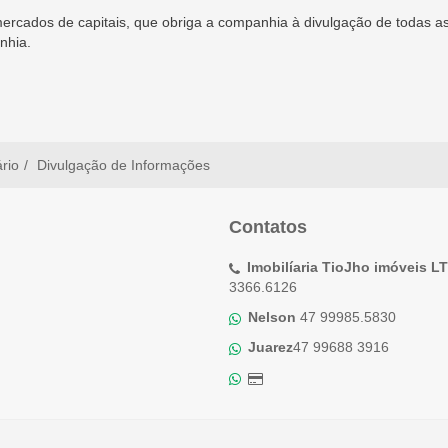
 mercados de capitais, que obriga a companhia à divulgação de todas 
nhia.
ário
Divulgação de Informações
Contatos
Imobilíaria TioJho imóveis L
3366.6126
Nelson
47 99985.5830
Juarez
47 99688 3916