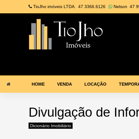
TioJho imóveis LTDA.
47 3366.6126
Nelson
47 9
HOME
VENDA
LOCAÇÃO
TEMPOR
Divulgação de Inf
Dicionário Imobiliário