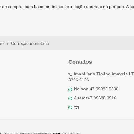
 de compra, com base em índice de inflação apurado no período. A cor
ário
Correção monetária
Contatos
Imobilíaria TioJho imóveis L
3366.6126
Nelson
47 99985.5830
Juarez
47 99688 3916