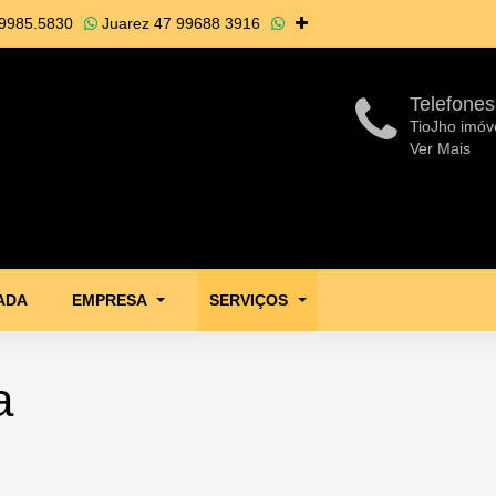
9985.5830
Juarez
47 99688 3916
Telefones
TioJho imóv
Ver Mais
ADA
EMPRESA
SERVIÇOS
a