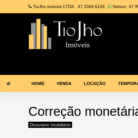
TioJho imóveis LTDA.
47 3366.6126
Nelson
47 9
HOME
VENDA
LOCAÇÃO
TEMPOR
Correção monetári
Dicionário Imobiliário