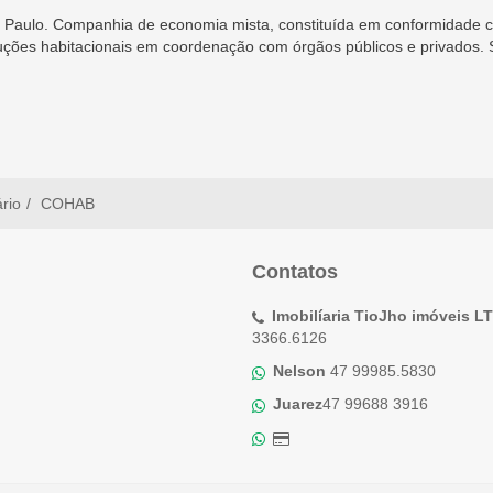
Paulo. Companhia de economia mista, constituída em conformidade com
ções habitacionais em coordenação com órgãos públicos e privados. Se
ário
COHAB
Contatos
Imobilíaria TioJho imóveis L
3366.6126
Nelson
47 99985.5830
Juarez
47 99688 3916