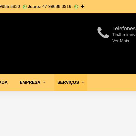
9985.5830
Juarez
47 99688 3916
Telefones
TioJho imóv
Ver Mais
ADA
EMPRESA
SERVIÇOS