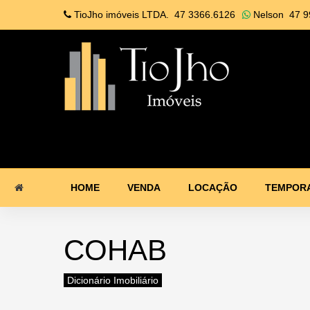
TioJho imóveis LTDA.
47 3366.6126
Nelson
47 9
HOME
VENDA
LOCAÇÃO
TEMPOR
COHAB
Dicionário Imobiliário