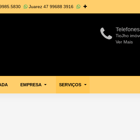
9985.5830
Juarez
47 99688 3916
Telefones
TioJho imóv
Ver Mais
ADA
EMPRESA
SERVIÇOS