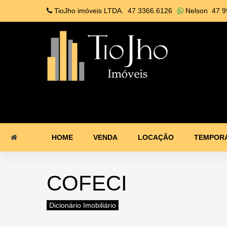
TioJho imóveis LTDA.
47 3366.6126
Nelson
47 9
HOME
VENDA
LOCAÇÃO
TEMPOR
COFECI
Dicionário Imobiliário