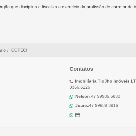
gão que disciplina e fiscaliza o exercício da profissão de corretor de
ário
COFECI
Contatos
Imobilíaria TioJho imóveis L
3366.6126
Nelson
47 99985.5830
Juarez
47 99688 3916