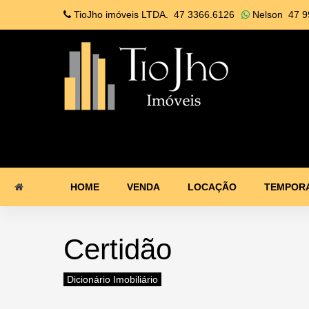
TioJho imóveis LTDA.
47 3366.6126
Nelson
47 9
HOME
VENDA
LOCAÇÃO
TEMPOR
Certidão
Dicionário Imobiliário