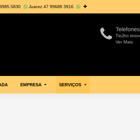
9985.5830
Juarez
47 99688 3916
Telefones
TioJho imóv
Ver Mais
ADA
EMPRESA
SERVIÇOS