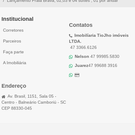
Lançamento Praia Brava, 02,03 e 04 suítes , 01 por andar
Institucional
Contatos
Corretores
Imobilíaria TioJho imóveis
Parceiros
LTDA.
47 3366.6126
Faça parte
Nelson
47 99985.5830
A Imobiliária
Juarez
47 99688 3916
Endereço
Av. Brasil, 1151, Sala 05 -
Centro - Balneário Camboriú - SC
CEP 88330-045