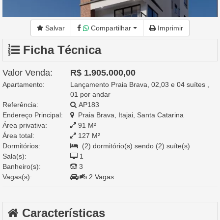
Salvar
Compartilhar
Imprimir
Ficha Técnica
Valor Venda:
R$ 1.905.000,00
Apartamento:
Lançamento Praia Brava, 02,03 e 04 suítes ,
01 por andar
Referência:
AP183
Endereço Principal:
Praia Brava, Itajai, Santa Catarina
Área privativa:
91 M²
Área total:
127 M²
Dormitórios:
(2) dormitório(s) sendo (2) suíte(s)
Sala(s):
1
Banheiro(s):
3
Vagas(s):
2 Vagas
Características