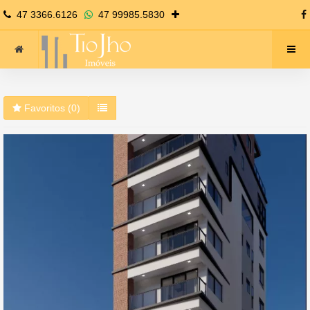
47 3366.6126
47 99985.5830
Favoritos (
0
)