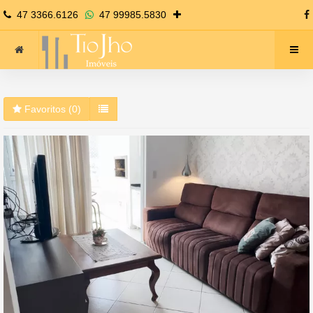
47 3366.6126
47 99985.5830
Favoritos (
0
)